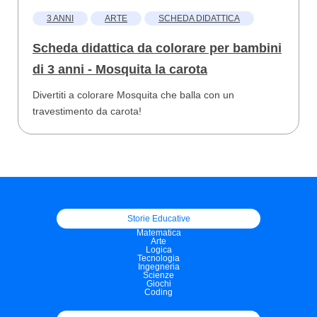
3 ANNI
ARTE
SCHEDA DIDATTICA
Scheda didattica da colorare per bambini
di 3 anni - Mosquita la carota
Divertiti a colorare Mosquita che balla con un
travestimento da carota!
Storie Educative
Matematica
Arte
Logica
Tecnologia
Ingegneria
Scienze
Giochi
Coding