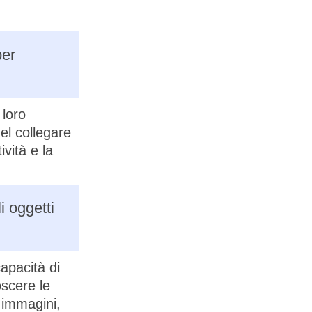
per
 loro
el collegare
vità e la
i oggetti
apacità di
oscere le
 immagini,