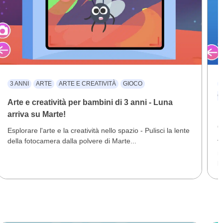
3 ANNI
ARTE
ARTE E CREATIVITÀ
GIOCO
C
Arte e creatività per bambini di 3 anni - Luna
arriva su Marte!
R
d
Esplorare l'arte e la creatività nello spazio - Pulisci la lente
della fotocamera dalla polvere di Marte...
V
r
l