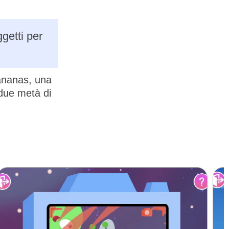
getti per
 ananas, una
 due metà di