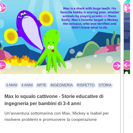
3 ANNI
4 ANNI
ARTE
INGEGNERIA
RISPETTO
STORIA
Max lo squalo cattivone - Storie educative di
ingegneria per bambini di 3-4 anni
I
Un'avventura sottomarina con Max, Mickey e Isabel per
t
risolvere problemi e promuovere la cooperazione
L