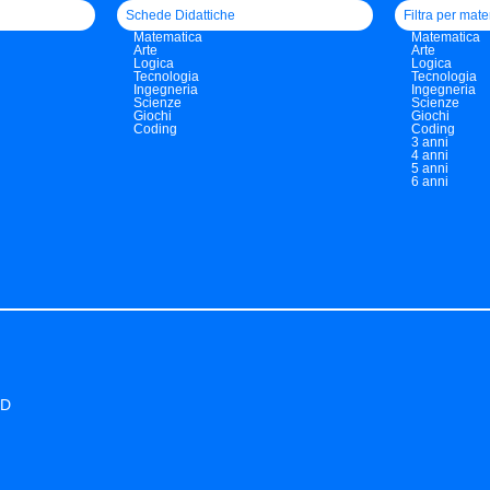
Schede Didattiche
Filtra per mate
Matematica
Matematica
Arte
Arte
Logica
Logica
Tecnologia
Tecnologia
Ingegneria
Ingegneria
Scienze
Scienze
Giochi
Giochi
Coding
Coding
3 anni
4 anni
5 anni
6 anni
ED