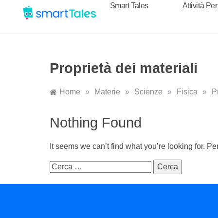
Smart Tales
Attività Pe
Proprietà dei materiali
Home
»
Materie
»
Scienze
»
Fisica
»
P
Nothing Found
It seems we can’t find what you’re looking for. P