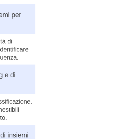
emi per
tà di
dentificare
guenza.
g e di
sificazione.
stibili
to.
di insiemi