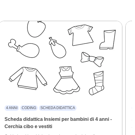
4 ANNI
CODING
SCHEDA DIDATTICA
Scheda didattica Insiemi per bambini di 4 anni -
S
Cerchia cibo e vestiti
S