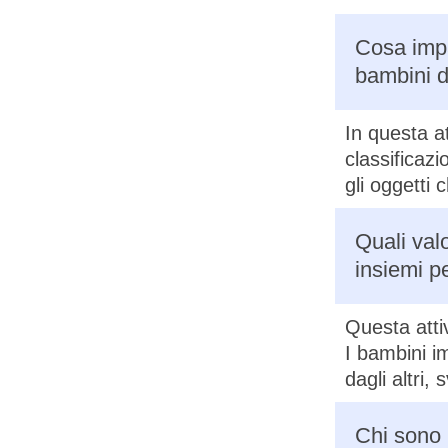
Cosa impa
bambini d
In questa at
classificaz
gli oggetti
Quali val
insiemi p
Questa atti
I bambini i
dagli altri,
Chi sono i