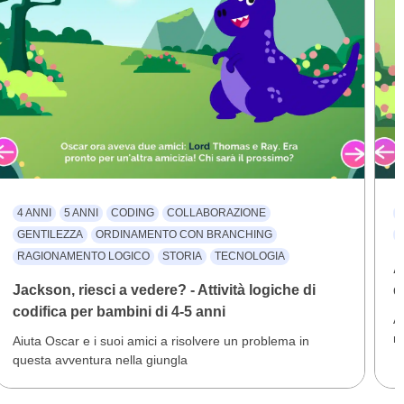
4 ANNI
5 ANNI
CODING
COLLABORAZIONE
4
GENTILEZZA
ORDINAMENTO CON BRANCHING
RAGIONAMENTO LOGICO
STORIA
TECNOLOGIA
A
Jackson, riesci a vedere? - Attività logiche di
d
codifica per bambini di 4-5 anni
A
r
Aiuta Oscar e i suoi amici a risolvere un problema in
questa avventura nella giungla