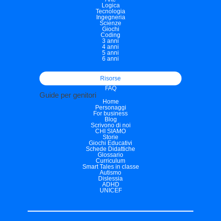
Logica
Tecnologia
Ingegneria
Scienze
Giochi
Coding
3 anni
4 anni
5 anni
6 anni
Risorse
FAQ
Guide per genitori
Home
Personaggi
For business
Blog
Scrivono di noi
CHI SIAMO
Storie
Giochi Educativi
Schede Didattiche
Glossario
Curriculum
Smart Tales in classe
Autismo
Dislessia
ADHD
UNICEF