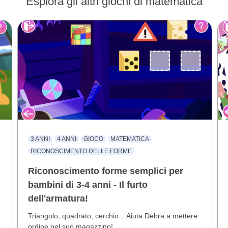
Esplora gli altri giochi di matematica
3 ANNI
4 ANNI
GIOCO
MATEMATICA
RICONOSCIMENTO DELLE FORME
Riconoscimento forme semplici per
bambini di 3-4 anni - Il furto
dell'armatura!
Triangolo, quadrato, cerchio... Aiuta Debra a mettere
ordine nel suo magazzino!