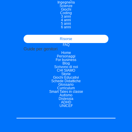
Ingegneria
Scienze
Giochi
Coding
3 anni
4 anni
5 anni
6 anni
Risorse
FAQ
Guide per genitori
Home
Personaggi
For business
Blog
Scrivono di noi
CHI SIAMO
Storie
Giochi Educativi
Schede Didattiche
Glossario
Curriculum
Smart Tales in classe
Autismo
Dislessia
ADHD
UNICEF