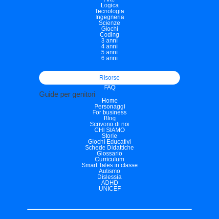
Logica
Tecnologia
Ingegneria
Scienze
Giochi
Coding
3 anni
4 anni
5 anni
6 anni
Risorse
FAQ
Guide per genitori
Home
Personaggi
For business
Blog
Scrivono di noi
CHI SIAMO
Storie
Giochi Educativi
Schede Didattiche
Glossario
Curriculum
Smart Tales in classe
Autismo
Dislessia
ADHD
UNICEF