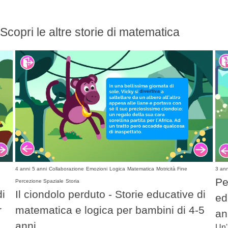
Scopri le altre storie di matematica
4 anni
5 anni
Collaborazione
Emozioni
Logica
Matematica
Motricità Fine
3 ann
Pe
Percezione Spaziale
Storia
di
Il ciondolo perduto - Storie educative di
ed
r
matematica e logica per bambini di 4-5
an
anni
Un'