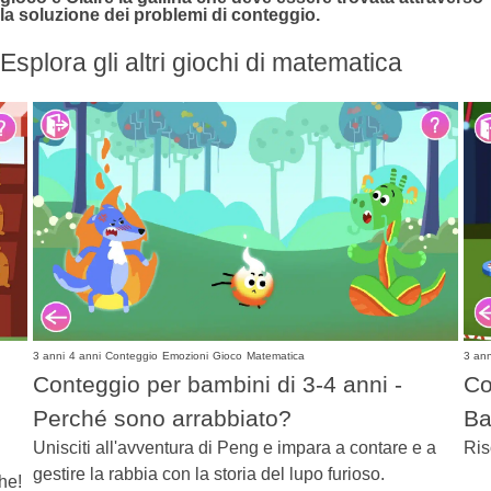
la soluzione dei problemi di conteggio.
Esplora gli altri giochi di matematica
3 anni
4 anni
Conteggio
Emozioni
Gioco
Matematica
3 ann
Conteggio per bambini di 3-4 anni -
Co
Perché sono arrabbiato?
Ba
Unisciti all'avventura di Peng e impara a contare e a
Ris
gestire la rabbia con la storia del lupo furioso.
he!