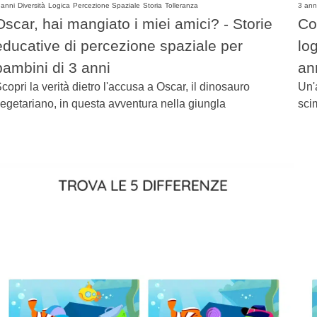
 anni
Diversità
Logica
Percezione Spaziale
Storia
Tolleranza
3 ann
Oscar, hai mangiato i miei amici? - Storie
Co
educative di percezione spaziale per
lo
bambini di 3 anni
an
copri la verità dietro l'accusa a Oscar, il dinosauro
Un'
egetariano, in questa avventura nella giungla
sci