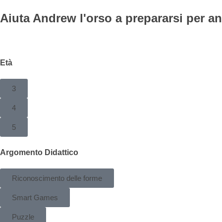
Aiuta Andrew l'orso a prepararsi per a
Età
3
4
5
Argomento Didattico
Riconoscimento delle forme
Smart Games
Puzzle