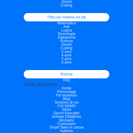
Giochi
Coding
Filtra per materia ed età
Matematica
Arte
Logica
Tecnologia
Ingegneria
Scienze
Giochi
Coding
3 anni
4 anni
5 anni
6 anni
Risorse
FAQ
Guide per genitori
Home
Personaggi
For business
Blog
Scrivono di noi
CHI SIAMO
Storie
Giochi Educativi
Schede Didattiche
Glossario
Curriculum
Smart Tales in classe
Autismo