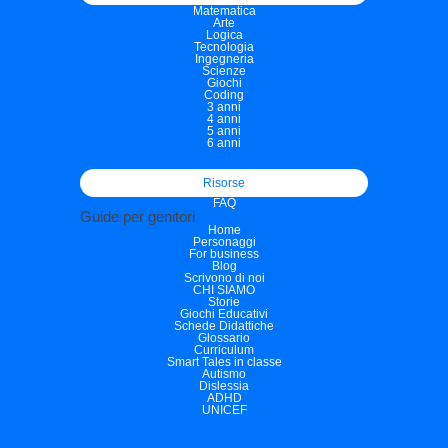
Matematica
Arte
Logica
Tecnologia
Ingegneria
Scienze
Giochi
Coding
3 anni
4 anni
5 anni
6 anni
Risorse
FAQ
Guide per genitori
Home
Personaggi
For business
Blog
Scrivono di noi
CHI SIAMO
Storie
Giochi Educativi
Schede Didattiche
Glossario
Curriculum
Smart Tales in classe
Autismo
Dislessia
ADHD
UNICEF