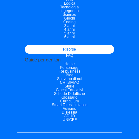
Logica
Tecnologia
Ingegneria
Scienze
Giochi
Coding
3 anni
4 anni
5 anni
6 anni
Risorse
FAQ
Guide per genitori
Home
Personaggi
For business
Blog
Scrivono di noi
CHI SIAMO
Storie
Giochi Educativi
Schede Didattiche
Glossario
Curriculum
Smart Tales in classe
Autismo
Dislessia
ADHD
UNICEF