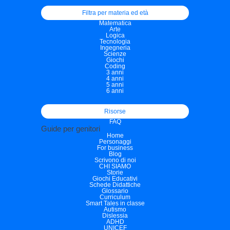
Filtra per materia ed età
Matematica
Arte
Logica
Tecnologia
Ingegneria
Scienze
Giochi
Coding
3 anni
4 anni
5 anni
6 anni
Risorse
FAQ
Guide per genitori
Home
Personaggi
For business
Blog
Scrivono di noi
CHI SIAMO
Storie
Giochi Educativi
Schede Didattiche
Glossario
Curriculum
Smart Tales in classe
Autismo
Dislessia
ADHD
UNICEF