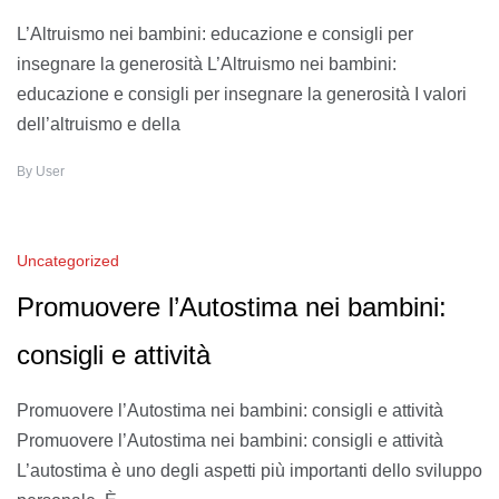
L’Altruismo nei bambini: educazione e consigli per
insegnare la generosità L’Altruismo nei bambini:
educazione e consigli per insegnare la generosità I valori
dell’altruismo e della
By
User
Uncategorized
Promuovere l’Autostima nei bambini:
consigli e attività
Promuovere l’Autostima nei bambini: consigli e attività
Promuovere l’Autostima nei bambini: consigli e attività
L’autostima è uno degli aspetti più importanti dello sviluppo