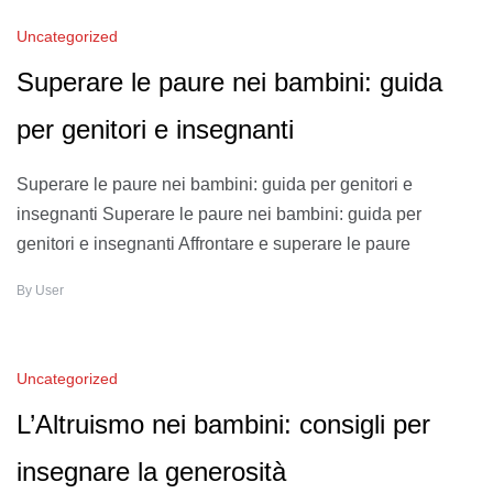
Uncategorized
Superare le paure nei bambini: guida
per genitori e insegnanti
Superare le paure nei bambini: guida per genitori e
insegnanti Superare le paure nei bambini: guida per
genitori e insegnanti Affrontare e superare le paure
By
User
Uncategorized
L’Altruismo nei bambini: consigli per
insegnare la generosità