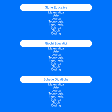
Storie Educative
Matematica
Arte
Logica
Tecnologia
Ingegneria
Scienze
Giochi
Coding
Giochi Educativi
Matematica
Arte
Logica
Tecnologia
Ingegneria
Scienze
Giochi
Coding
Schede Didattiche
Matematica
Arte
Logica
Tecnologia
Ingegneria
Scienze
Giochi
Coding