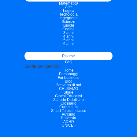
Matematica
Arte
Logica
Tecnologia
Ingegneria
Scienze
Giochi
Coding
3 anni
4 anni
5 anni
6 anni
Risorse
FAQ
Guide per genitori
Home
Personaggi
For business
Blog
Scrivono di noi
CHI SIAMO
Storie
Giochi Educativi
Schede Didattiche
Glossario
Curriculum
Smart Tales in classe
Autismo
Dislessia
ADHD
UNICEF